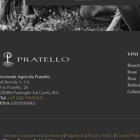
VINI
Bianch
Rossi
Azienda Agricola Pratello
Rosa
di Bertola V. S.S.
Bollici
Via Pratello, 26
Collezi
25080 Padenghe Sul Garda (BS)
Tel.
+39 030 9907005
P.IVA
03131150983
Termini e condizioni
|
Spedizioni
|
Pagamenti
|
Privacy Policy
|
Cookie Polic