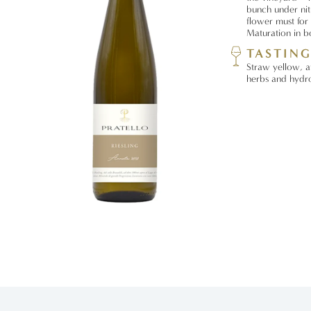
bunch under nit
flower must for
Maturation in bo
TASTIN
Straw yellow, a
herbs and hydro