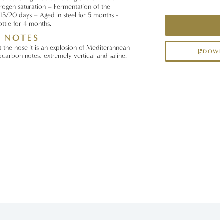
rogen saturation – Fermentation of the
 15/20 days – Aged in steel for 5 months -
ttle for 4 months.
G NOTES
t the nose it is an explosion of Mediterannean
DOWN
carbon notes, extremely vertical and saline.