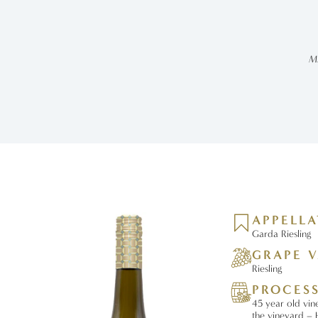
Mi
APPELL
Garda Riesling
GRAPE V
Riesling
PROCES
45 year old vine
the vineyard – 