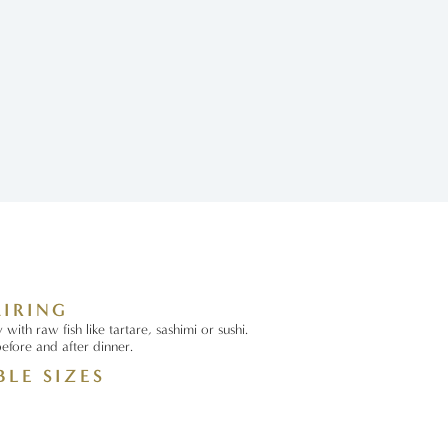
AIRING
y with raw fish like tartare, sashimi or sushi.
efore and after dinner.
BLE SIZES