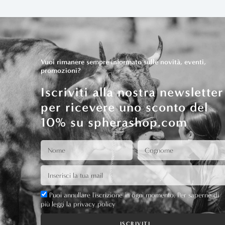
Vuoi rimanere sempre informato sulle novità, eventi,
promozioni?
Iscriviti alla nostra newsletter
per ricevere uno sconto del
10% su spherashop.com
Puoi annullare l'iscrizione in ogni momento. Per saperne di
più leggi la privacy policy
ISCRIVITI