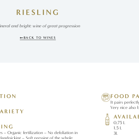
RIESLING
neral and bright: wine of great progression
BACK TO WINES
ATION
FOOD P
It pairs perfectl
Very nice also b
ARIETY
AVAILA
0,75 L
SING
1,5 L
s – Organic fertilization – No defoliation in
3L
Handpicking – Soft pressing of the whole