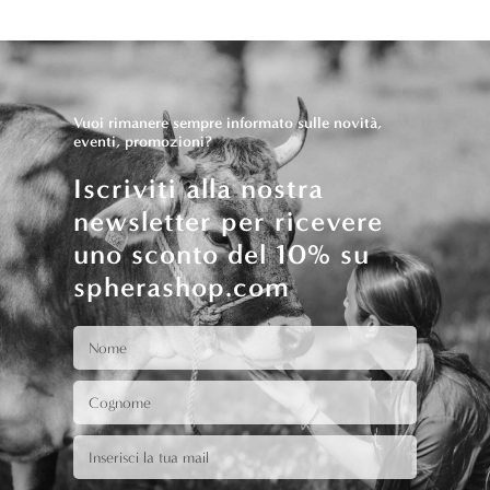
Vuoi rimanere sempre informato sulle novità,
eventi, promozioni?
Iscriviti alla nostra
newsletter per ricevere
uno sconto del 10% su
spherashop.com