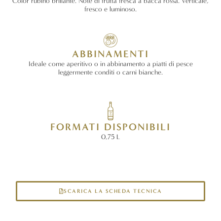
Color rubino brillante. Note di frutta fresca a bacca rossa. Verticale,
fresco e luminoso.
ABBINAMENTI
Ideale come aperitivo o in abbinamento a piatti di pesce
leggermente conditi o carni bianche.
FORMATI DISPONIBILI
0,75 L
SCARICA LA SCHEDA TECNICA