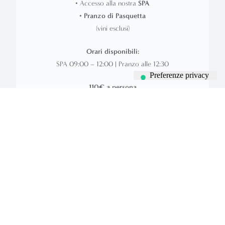
• Accesso alla nostra
SPA
•
Pranzo di Pasquetta
(vini esclusi)
Orari disponibili:
SPA 09:00 – 12:00 | Pranzo alle 12:30
110€ a persona
PRANZO DI PASQUETTA
• Pranzo di Pasquetta
(vini esclusi)
Orari disponibili:
Arrivo dalle 12:00 alle 12:30
55€ a persona