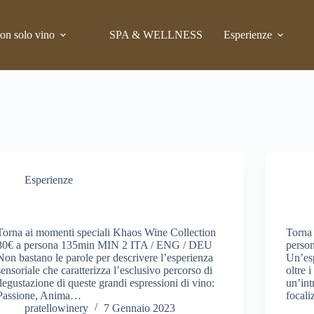
on solo vino
SPA & WELLNESS
Esperienze
Esperienze
KHAOS Wine Collection
Distil
Torna ai momenti speciali Khaos Wine Collection
Torna 
80€ a persona 135min MIN 2 ITA / ENG / DEU
perso
Non bastano le parole per descrivere l’esperienza
Un’esp
sensoriale che caratterizza l’esclusivo percorso di
oltre 
degustazione di queste grandi espressioni di vino:
un’int
Passione, Anima…
focali
pratellowinery
7 Gennaio 2023