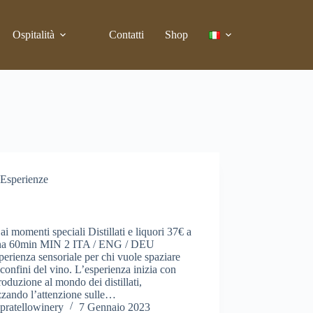
Ospitalità
Contatti
Shop
Esperienze
lati e Liquori
ai momenti speciali Distillati e liquori 37€ a
na 60min MIN 2 ITA / ENG / DEU
erienza sensoriale per chi vuole spaziare
i confini del vino. L’esperienza inizia con
roduzione al mondo dei distillati,
zzando l’attenzione sulle…
pratellowinery
7 Gennaio 2023