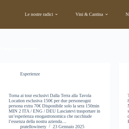
Salta
al
contenuto
Le nostre radici
Vini & Cantina
N
Categoria
Esperienze
Esperienze
Dalla Terra alla Tavola
Torna ai tour esclusivi Dalla Terra alla Tavola
Location esclusiva 150€ per due personeogni
persona extra 70€ Disponibile solo la sera 150min
MIN 2 ITA / ENG / DEU Lasciatevi trasportare in
un’esperienza enogastronomica che racchiude
l’essenza della nostra azienda…
pratellowinery
23 Gennaio 2025