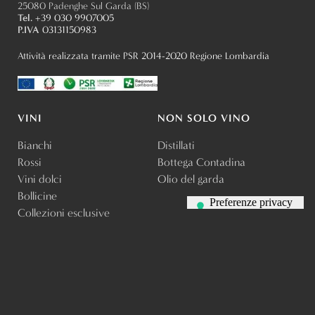
25080 Padenghe Sul Garda (BS)
Tel.
+39 030 9907005
P.IVA
03131150983
Attività realizzata tramite PSR 2014-2020 Regione Lombardia
VINI
NON SOLO VINO
Bianchi
Distillati
Rossi
Bottega Contadina
Vini dolci
Olio del garda
Bollicine
Collezioni esclusive
ESPERIENZE
OSPITALITÀ
Degustazioni
Agriturismo
Pic nic
Pacchetti soggiorno
Slow food
Resort