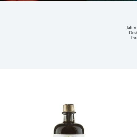
Jahre
Dest
ih